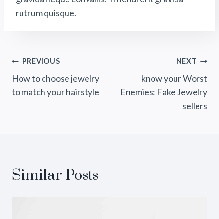
rutrum quisque.
Post
PREVIOUS
NEXT
How to choose jewelry
know your Worst
Navigation
to match your hairstyle
Enemies: Fake Jewelry
sellers
Similar Posts