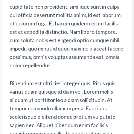
cupiditate non provident, similique sunt in culpa
qui officia deserunt mollitia animi, id est laborum
et dolorum fuga. Et harum quidem rerum facilis
est et expedita distinctio. Nam libero tempore,
cum soluta nobis est eligendi optio cumque nihil
impedit quo minus id quod maxime placeat facere
possimus, omnis voluptas assumenda est, omnis
dolor repellendus.
Bibendum est ultricies integer quis. Risus quis
varius quam quisque id diam vel. Lorem mollis
aliquam ut porttitor leo a diam sollicitudin. At
tempor commodo ullamcorper a. Faucibus
scelerisque eleifend donec pretium vulputate
sapien nec. Aliquet bibendum enim facilisis
gravida neque convallis. In hendrerit gravida