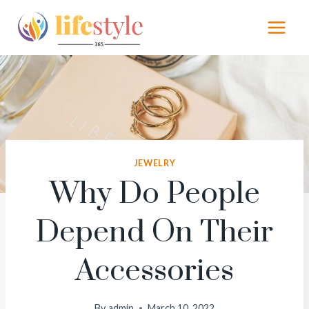
Skip
to
content
JEWELRY
Why Do People
Depend On Their
Accessories
By
admin
March 10, 2022