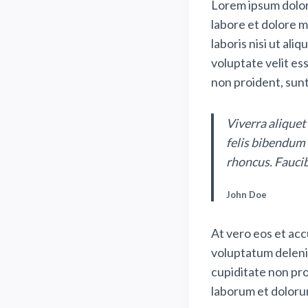
Lorem ipsum dolor 
labore et dolore m
laboris nisi ut al
voluptate velit es
non proident, sunt 
Viverra aliquet
felis bibendum 
rhoncus. Faucib
John Doe
At vero eos et acc
voluptatum delenit
cupiditate non prov
laborum et doloru