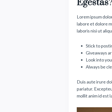
Egestas
Lorem ipsum dolor 
labore et dolore m
laboris nisi ut al
Stick to post
Giveaways ar
Look into you
Always be cle
Duis aute irure dol
pariatur. Excepteu
mollit anim id est 