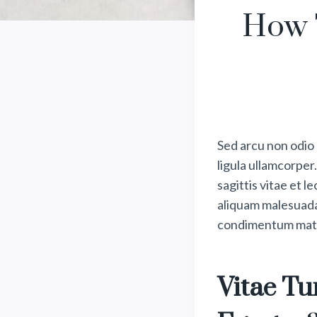
How 
Sed arcu non odio 
ligula ullamcorpe
sagittis vitae et 
aliquam malesuada b
condimentum matt
Vitae T