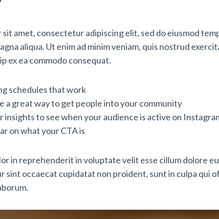
?
sit amet, consectetur adipiscing elit, sed do eiusmod temp
agna aliqua. Ut enim ad minim veniam, quis nostrud exercit
iquip ex ea commodo consequat.
ing schedules that work
e a great way to get people into your community
r insights to see when your audience is active on Instagra
ar on what your CTA is
or in reprehenderit in voluptate velit esse cillum dolore eu
r sint occaecat cupidatat non proident, sunt in culpa qui o
laborum.