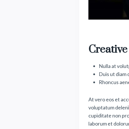
Creative
Nulla at volu
Duis ut diam 
Rhoncus aene
At vero eos et acc
voluptatum delenit
cupiditate non prov
laborum et dolorum