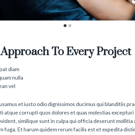
 Approach To Every Project
tpat diam
quam nulla
an vel
usamus et iusto odio dignissimos ducimus qui blanditiis p
i atque corrupti quos dolores et quas molestias excepturi 
ident, similique sunt in culpa qui officia deserunt mollitia a
 fuga. Et harum quidem rerum facilis est et expedita disti