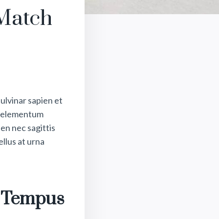
Match
ulvinar sapien et
us elementum
en nec sagittis
ellus at urna
m Tempus