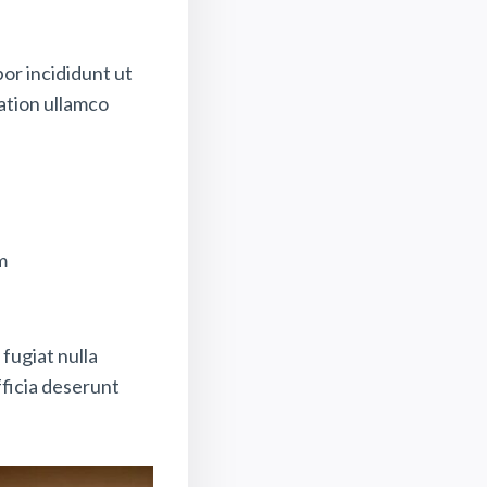
or incididunt ut
ation ullamco
m
 fugiat nulla
fficia deserunt