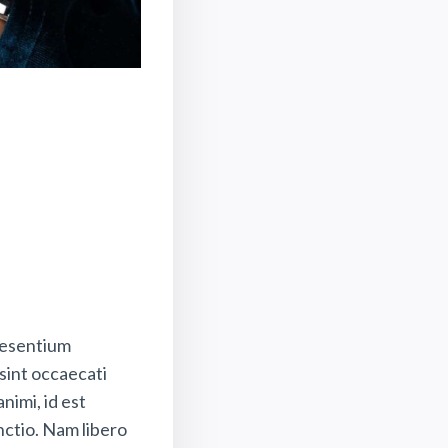
raesentium
sint occaecati
nimi, id est
nctio. Nam libero