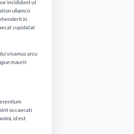
or incididunt ut
ation ullamco
rehenderit in
caecat cupidatat
 dui vivamus arcu
ongue mauris
raesentium
sint occaecati
nimi, id est