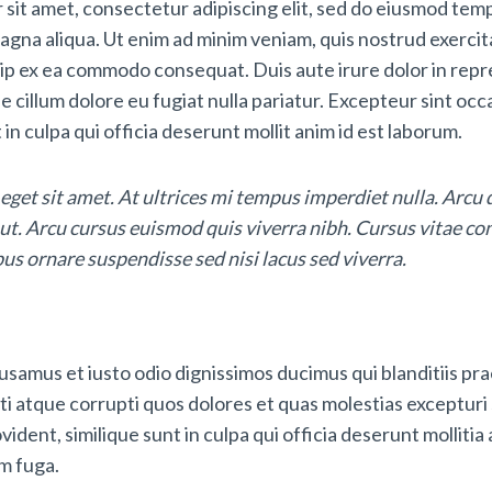
sit amet, consectetur adipiscing elit, sed do eiusmod temp
agna aliqua. Ut enim ad minim veniam, quis nostrud exercit
iquip ex ea commodo consequat. Duis aute irure dolor in rep
se cillum dolore eu fugiat nulla pariatur. Excepteur sint oc
in culpa qui officia deserunt mollit anim id est laborum.
 eget sit amet. At ultrices mi tempus imperdiet nulla. Arcu
ut. Arcu cursus euismod quis viverra nibh. Cursus vitae c
us ornare suspendisse sed nisi lacus sed viverra.
usamus et iusto odio dignissimos ducimus qui blanditiis p
i atque corrupti quos dolores et quas molestias excepturi 
ident, similique sunt in culpa qui officia deserunt mollitia a
m fuga.