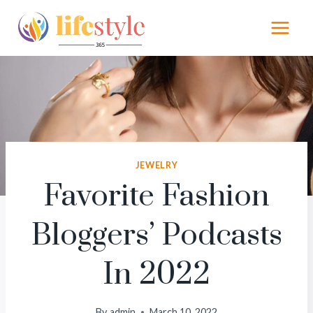
Skip
to
content
JEWELRY
Favorite Fashion
Bloggers’ Podcasts
In 2022
By
admin
March 10, 2022