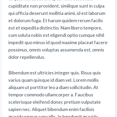
cupiditate non provident, similique sunt in culpa
qui officia deserunt mollitia animi, id est laborum
et dolorum fuga. Et harum quidem rerum facilis
est et expedita distinctio. Nam libero tempore,
cum soluta nobis est eligendi optio cumque nihil
impedit quo minus id quod maxime placeat facere
possimus, omnis voluptas assumenda est, omnis
dolor repellendus.
Bibendum est ultricies integer quis. Risus quis
varius quam quisque id diam vel. Lorem mollis
aliquam ut porttitor leo a diam sollicitudin. At
tempor commodo ullamcorper a. Faucibus
scelerisque eleifend donec pretium vulputate
sapien nec. Aliquet bibendum enim facilisis
gravida neque convallis. In hendrerit gravida