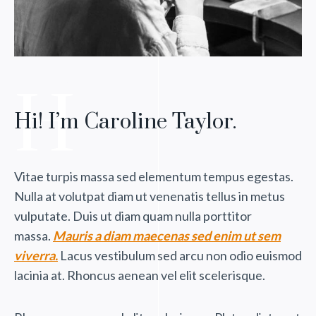
H
H
Hi! I’m Caroline Taylor.
Vitae turpis massa sed elementum tempus egestas.
Nulla at volutpat diam ut venenatis tellus in metus
vulputate. Duis ut diam quam nulla porttitor
massa.
Mauris a diam maecenas sed enim ut sem
viverra.
Lacus vestibulum sed arcu non odio euismod
lacinia at. Rhoncus aenean vel elit scelerisque.